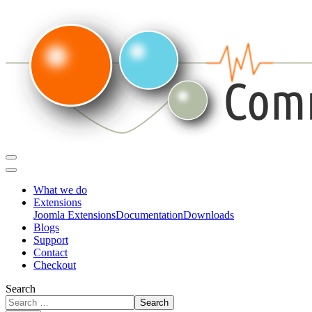
What we do
Extensions
Joomla Extensions
Documentation
Downloads
Blogs
Support
Contact
Checkout
Search
Search